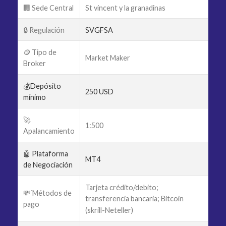
🏢 Sede Central
St vincent y la granadinas
🔒 Regulación
SVGFSA
🪙 Tipo de
Market Maker
Broker
💰Depósito
250 USD
mínimo
🚀
1:500
Apalancamiento
🤖 Plataforma
MT4
de Negociación
Tarjeta crédito/debito;
💸´Métodos de
transferencia bancaria; Bitcoin
pago
(skrill-Neteller)