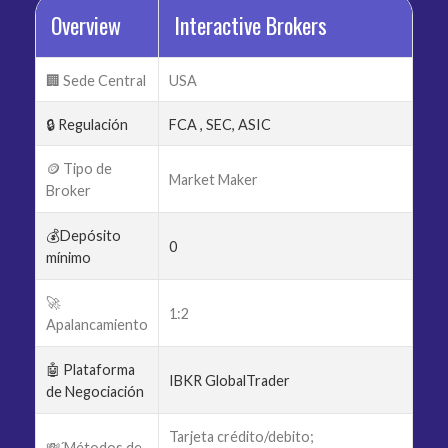
Overview
Interactive Brokers
🏢 Sede Central
USA
🔒 Regulación
FCA , SEC, ASIC
🪙 Tipo de
Market Maker
Broker
💰Depósito
0
mínimo
🚀
1:2
Apalancamiento
🤖 Plataforma
IBKR GlobalTrader
de Negociación
Tarjeta crédito/debito;
💸´Métodos de