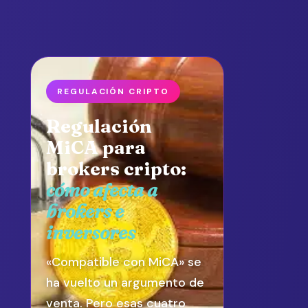
REGULACIÓN CRIPTO
Regulación
MiCA para
brokers cripto:
cómo afecta a
brokers e
inversores
«Compatible con MiCA» se
ha vuelto un argumento de
venta. Pero esas cuatro